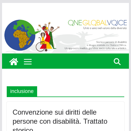
Skip
to
content
inclusione
Convenzione sui diritti delle
persone con disabilità. Trattato
storico