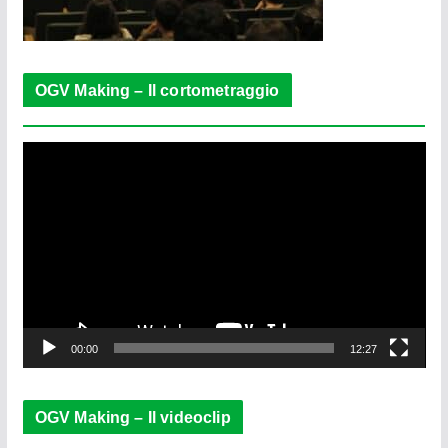
OGV Making – Il cortometraggio
V
i
d
e
o
P
l
a
y
e
00:00
12:27
r
OGV Making – Il videoclip