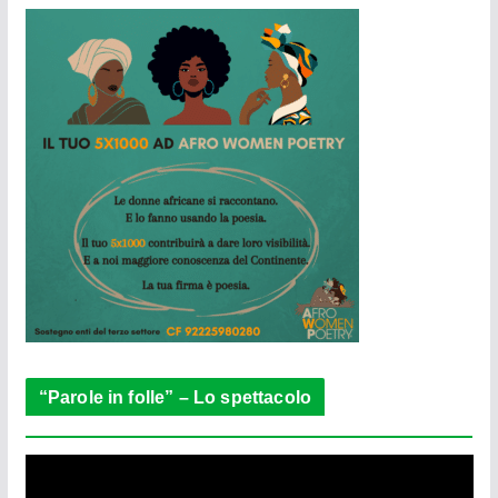
“Parole in folle” – Lo spettacolo
V
i