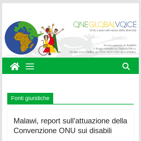
Skip
to
content
Fonti giuridiche
Malawi, report sull’attuazione della
Convenzione ONU sui disabili