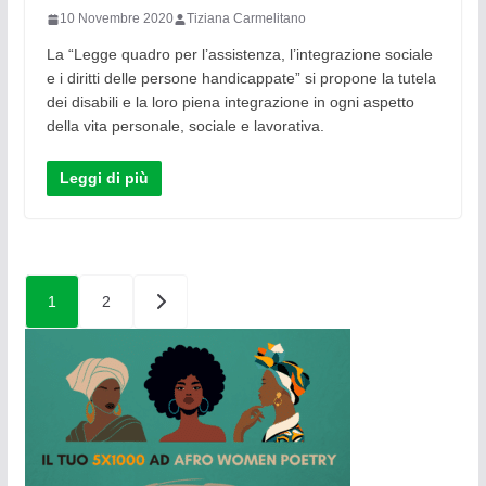
10 Novembre 2020
Tiziana Carmelitano
La “Legge quadro per l’assistenza, l’integrazione sociale
e i diritti delle persone handicappate” si propone la tutela
dei disabili e la loro piena integrazione in ogni aspetto
della vita personale, sociale e lavorativa.
Leggi di più
Paginazione
1
2
degli
articoli