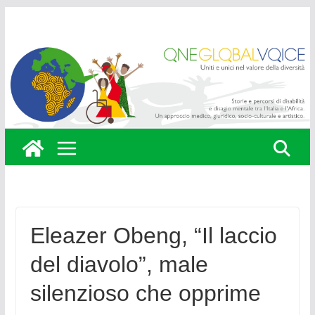
Skip
to
content
Eleazer Obeng, “Il laccio
del diavolo”, male
silenzioso che opprime