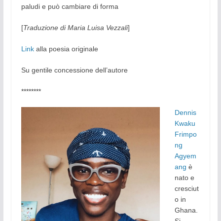
paludi e può cambiare di forma
[
Traduzione di Maria Luisa Vezzali
]
Link
alla poesia originale
Su gentile concessione dell’autore
********
Dennis
Kwaku
Frimpo
ng
Agyem
ang
è
nato e
cresciut
o in
Ghana.