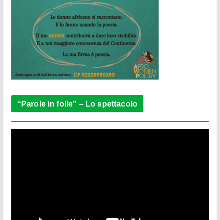
“Parole in folle” – Lo spettacolo
V
i
d
e
o
P
l
a