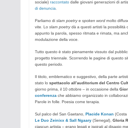
sociale)
raccontato
dalle giovani generazioni di arti
di denuncia
.
Parliamo di
slam poetry
e
spoken word
molto diffuse
vite. Lo
slam poetry
dà a questi artisti la possibilit
appunto la parola, spesso ritmata e rimata, ma anc
modulazione della voce.
Tutto questo è stato pienamente vissuto dal pubblico
progetto triennale. Scorrendo le pagine di questo si
questo periodo.
Il titolo, emblematico e suggestivo, della parte arti
stato lo
spettacolo all’auditorium del Centro Cul
giorno prima, il 10 ottobre – in occasione della
Gior
conferenza
che abbiamo organizzato in collaborazio
Parole in folle. Poesia come terapia.
Sul palco del San Gaetano,
Placide Konan
(Costa 
Le Duo Zeinixx & Sall Ngaary
(Senegal),
Gloria 
ciascun artista – erano legati e ispirati al disagio m