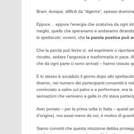
Brani, dunque, difficili da “digerire”, spesso drammat
Eppure… eppure l’energia che scaturiva da ogni interp
meglio, quello che speravamo e andavamo dicendo n
lo spettacolo: ovvero, che
la parola poetica può a
Che la parola può ferire sì, ed esprimere o riporta
riscatto, sedare l’angoscia e trasformarla in pace. Al
che da ogni parte ci sono arrivati – hanno vissuto 
E lo stesso è accaduto il giorno dopo allo spettacol
diverso, nel numero dei partecipanti consentiti e ne
cominciato a salire sul palco e a performare, era la
sensazioni che venivano a galla in chi stava partecip
Aver portato – per la prima volta in Italia – questi a
d’origine), ma assai meno da noi, è motivo di grand
Siamo convinti che questa intuizione debba prosegui