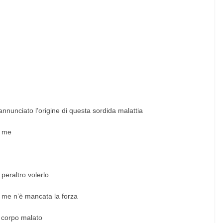
annunciato l’origine di questa sordida malattia
n me
peraltro volerlo
a me n’è mancata la forza
 corpo malato