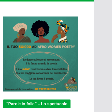
“Parole in folle” – Lo spettacolo