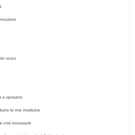
à
 emozioni
elo scuro
a a sposarlo.
ituire le mie medicine
e crisi incessanti