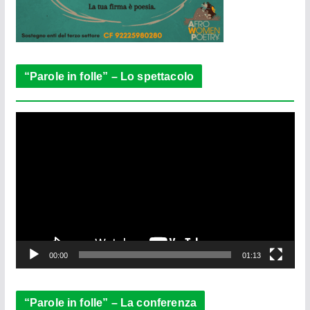
“Parole in folle” – Lo spettacolo
V
i
d
e
o
P
l
a
y
e
00:00
01:13
r
“Parole in folle” – La conferenza