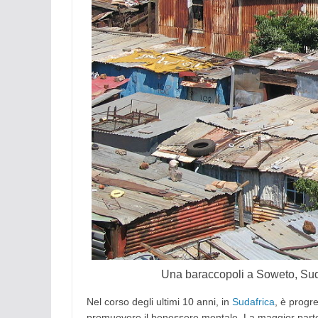
Una baraccopoli a Soweto, Su
Nel corso degli ultimi 10 anni, in
Suda
frica
, è progr
promuovere il benessere mentale. La maggior parte