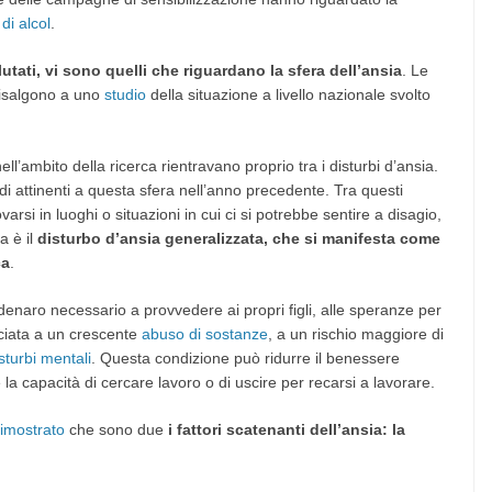
di alcol
.
utati, vi sono quelli che riguardano la sfera dell’ansia
. Le
 risalgono a uno
studio
della situazione a livello nazionale svolto
 nell’ambito della ricerca rientravano proprio tra i disturbi d’ansia.
sodi attinenti a questa sfera nell’anno precedente. Tra questi
ovarsi in luoghi o situazioni in cui ci si potrebbe sentire a disagio,
a è il
disturbo d’ansia generalizzata, che si manifesta come
ca
.
denaro necessario a provvedere ai propri figli, alle speranze per
ociata a un crescente
abuso di sostanze
, a un rischio maggiore di
isturbi mentali
. Questa condizione può ridurre il benessere
 la capacità di cercare lavoro o di uscire per recarsi a lavorare.
imostrato
che sono due
i fattori scatenanti dell’ansia: la