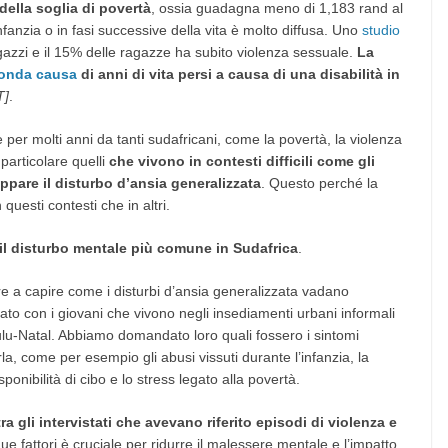
 della soglia di povertà
, ossia guadagna meno di 1,183 rand al
fanzia o in fasi successive della vita è molto diffusa. Uno
studio
gazzi e il 15% delle ragazze ha subito violenza sessuale.
La
conda causa
di anni di vita persi a causa di una disabilità in
T]
.
 per molti anni da tanti sudafricani, come la povertà, la violenza
n particolare quelli
che vivono in contesti difficili come gli
uppare il disturbo d’ansia generalizzata
. Questo perché la
questi contesti che in altri.
 il disturbo mentale più comune in Sudafrica
.
 a capire come i disturbi d’ansia generalizzata vadano
to con i giovani che vivono negli insediamenti urbani informali
ulu-Natal. Abbiamo domandato loro quali fossero i sintomi
parla, come per esempio gli abusi vissuti durante l’infanzia, la
sponibilità di cibo e lo stress legato alla povertà.
a gli intervistati che avevano riferito episodi di violenza e
due fattori è cruciale per ridurre il malessere mentale e l’impatto