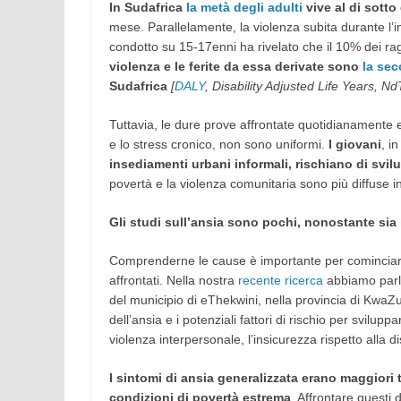
In Sudafrica
la metà degli adulti
vive al di sotto
mese. Parallelamente, la violenza subita durante l’in
condotto su 15-17enni ha rivelato che il 10% dei ra
violenza e le ferite da essa derivate sono
la se
Sudafrica
[
DALY
, Disability Adjusted Life Years, Nd
Tuttavia, le dure prove affrontate quotidianamente e
e lo stress cronico, non sono uniformi.
I giovani
, i
insediamenti urbani informali, rischiano di svil
povertà e la violenza comunitaria sono più diffuse in 
Gli studi sull’ansia sono pochi, nonostante sia
Comprenderne le cause è importante per cominciare
affrontati. Nella nostra
recente ricerca
abbiamo parla
del municipio di eThekwini, nella provincia di KwaZ
dell’ansia e i potenziali fattori di rischio per svilup
violenza interpersonale, l’insicurezza rispetto alla di
I sintomi di ansia generalizzata erano maggiori tr
condizioni di povertà estrema
. Affrontare questi 