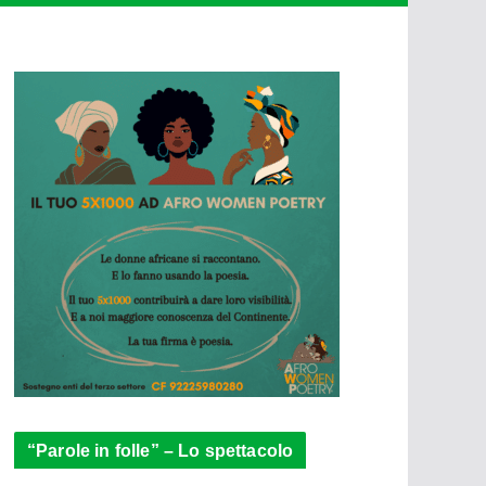
“Parole in folle” – Lo spettacolo