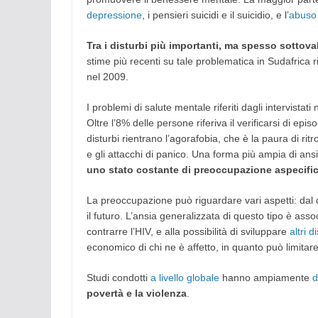
depressione
, i pensieri suicidi e il suicidio, e l’
abuso 
Tra i disturbi più importanti, ma spesso sottoval
stime più recenti su tale problematica in Sudafrica
nel 2009.
I problemi di salute mentale riferiti dagli intervistati
Oltre l’8% delle persone riferiva il verificarsi di epi
disturbi rientrano l’agorafobia, che è la paura di ritr
e gli attacchi di panico. Una forma più ampia di ansi
uno stato costante di preoccupazione aspecifi
La preoccupazione può riguardare vari aspetti: dal 
il futuro. L’ansia generalizzata di questo tipo è ass
contrarre l’HIV, e alla possibilità di sviluppare
altri d
economico di chi ne è affetto, in quanto può limitare
Studi condotti
a livello globale
hanno ampiamente
d
povertà e la violenza
.