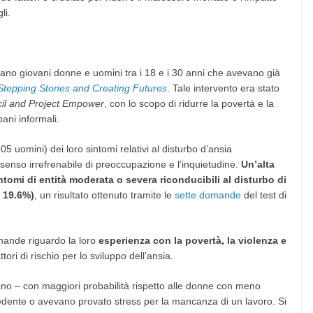
li.
 erano giovani donne e uomini tra i 18 e i 30 anni che avevano già
Stepping Stones and Creating Futures
. Tale intervento era stato
il and Project Empower
, con lo scopo di ridurre la povertà e la
bani informali.
 uomini) dei loro sintomi relativi al disturbo d’ansia
 senso irrefrenabile di preoccupazione e l’inquietudine.
Un’alta
tomi di entità moderata o severa riconducibili al disturbo di
l 19.6%)
, un risultato ottenuto tramite le
sette domande
del test di
mande riguardo la loro
esperienza con la povertà, la violenza e
tori di rischio per lo sviluppo dell’ansia.
no – con maggiori probabilità rispetto alle donne con meno
dente o avevano provato stress per la mancanza di un lavoro. Si