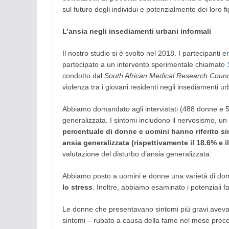
sul futuro degli individui e potenzialmente dei loro fig
L’ansia negli insediamenti urbani informali
Il nostro studio si è svolto nel 2018. I partecipanti
partecipato a un intervento sperimentale chiamato
condotto dal
South African Medical Research Counc
violenza tra i giovani residenti negli insediamenti ur
Abbiamo domandato agli intervistati (488 donne e 505
generalizzata. I sintomi includono il nervosismo, un
percentuale di donne e uomini hanno riferito sin
ansia generalizzata (rispettivamente il 18.6% e i
valutazione del disturbo d’ansia generalizzata.
Abbiamo posto a uomini e donne una varietà di do
lo stress
. Inoltre, abbiamo esaminato i potenziali fat
Le donne che presentavano sintomi più gravi aveva
sintomi – rubato a causa della fame nel mese prece