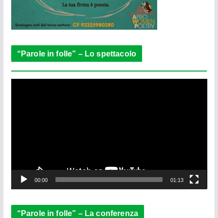
“Parole in folle” – Lo spettacolo
V
i
d
e
o
P
l
a
y
e
00:00
01:13
r
“Parole in folle” – La conferenza