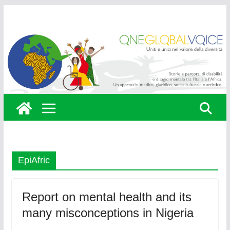
Skip
to
content
EpiAfric
Report on mental health and its
many misconceptions in Nigeria