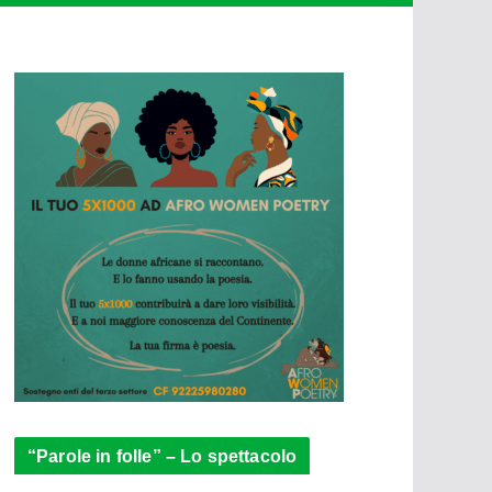
“Parole in folle” – Lo spettacolo