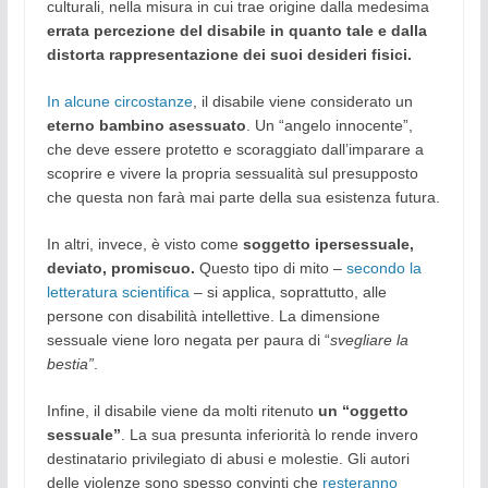
culturali, nella misura in cui trae origine dalla medesima
errata percezione del disabile in quanto tale e dalla
distorta rappresentazione dei suoi desideri fisici.
In alcune circostanze
, il disabile viene considerato un
eterno bambino asessuato
. Un “angelo innocente”,
che deve essere protetto e scoraggiato dall’imparare a
scoprire e vivere la propria sessualità sul presupposto
che questa non farà mai parte della sua esistenza futura.
In altri, invece, è visto come
soggetto ipersessuale,
deviato, promiscuo.
Questo tipo di mito –
secondo la
letteratura scientifica
– si applica, soprattutto, alle
persone con disabilità intellettive. La dimensione
sessuale viene loro negata per paura di “
svegliare la
bestia”
.
Infine, il disabile viene da molti ritenuto
un “oggetto
sessuale”
. La sua presunta inferiorità lo rende invero
destinatario privilegiato di abusi e molestie. Gli autori
delle violenze sono spesso convinti che
resteranno