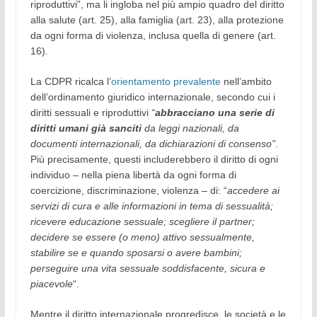
riproduttivi”, ma li ingloba nel più ampio quadro del diritto
alla salute (art. 25), alla famiglia (art. 23), alla protezione
da ogni forma di violenza, inclusa quella di genere (art.
16).
La CDPR ricalca l’
orientamento prevalente
nell’ambito
dell’ordinamento giuridico internazionale, secondo cui i
diritti sessuali e riproduttivi
“
abbracciano una serie di
diritti umani già sanciti
da leggi nazionali, da
documenti internazionali, da dichiarazioni di consenso”
.
Più precisamente, questi includerebbero il diritto di ogni
individuo – nella piena libertà da ogni forma di
coercizione, discriminazione, violenza – di: “
accedere ai
servizi di cura e alle informazioni in tema di sessualità;
ricevere educazione sessuale; scegliere il partner;
decidere se essere (o meno) attivo sessualmente,
stabilire se e quando sposarsi o avere bambini;
perseguire una vita sessuale soddisfacente, sicura e
piacevole
“.
Mentre il diritto internazionale progredisce, le società e le