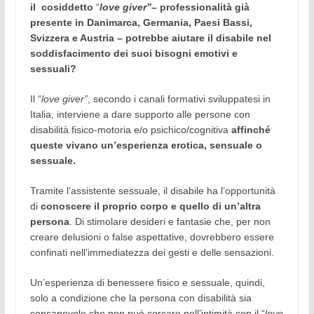
il cosiddetto
“
love giver”
– professionalità già
presente in Danimarca, Germania, Paesi Bassi,
Svizzera e Austria – potrebbe aiutare il disabile nel
soddisfacimento dei suoi bisogni emotivi e
sessuali?
Il “
love giver”
, secondo i canali formativi sviluppatesi in
Italia, interviene a dare supporto alle persone con
disabilità fisico-motoria e/o psichico/cognitiva
affinché
queste vivano un’esperienza erotica, sensuale o
sessuale.
Tramite l’assistente sessuale, il disabile ha l’opportunità
di
conoscere il proprio corpo e quello di un’altra
persona
. Di stimolare desideri e fantasie che, per non
creare delusioni o false aspettative, dovrebbero essere
confinati nell’immediatezza dei gesti e delle sensazioni.
Un’esperienza di benessere fisico e sessuale, quindi,
solo a condizione che la persona con disabilità sia
consapevole che non può cercare nell’intimità con il “
love