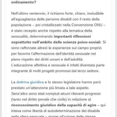
ordinamento?
Nell’ultimo ventennio, il richiamo forte, chiaro, ineludibile
all’eguaglianza delle persone disabili con il resto della
popolazione – poi cristallizzato nella Convenzione ONU –
è stato recepito anche rispetto alla tematica della
sessualità, determinando
importanti riflessioni
soprattutto nell’ambito delle scienze psico-sociali
. Si
sono rafforzate altresì le esperienze sul campo proprio
per favorire l’affermazione dell’identità sessuale nel
pieno rispetto dei diritti umani e dell’adultità.
L’educazione affettiva e sessuale è infatti diventata parte
integrante di molti progetti promossi dal terzo settore.
La
dottrina giuridica
e lo stesso legislatore hanno però
prestato un’attenzione più limata a tale aspetto.
Senz’altro sono stati compiuti alcuni rilevanti progressi
(tanto nel diritto penale che civile) in relazione al
riconoscimento giuridico della capacità di agire
– qui
intesa come libertà di autodeterminazione del disabile
nella sfera sessuale – grazie all’azione delle stesse