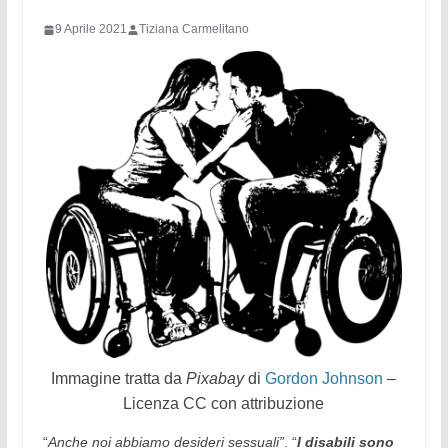
9 Aprile 2021
Tiziana Carmelitano
Immagine tratta da
Pixabay
di
Gordon Johnson
–
Licenza CC con attribuzione
“
Anche noi abbiamo desideri sessuali”
. “
I disabili sono