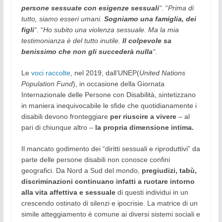
persone sessuate con esigenze sessuali
“
. “
Prima di
tutto, siamo esseri umani.
Sogniamo una famiglia, dei
figli
“
. “
Ho subito una violenza sessuale. Ma la mia
testimonianza è del tutto inutile.
Il colpevole sa
benissimo che non gli succederà nulla
“
.
Le
voci raccolte
, nel 2019, dall’UNEP(
United Nations
Population Fund
), in occasione della Giornata
Internazionale delle Persone con Disabilità, sintetizzano
in maniera inequivocabile le sfide che quotidianamente i
disabili devono fronteggiare
per riuscire a vivere
– al
pari di chiunque altro –
la propria dimensione intima.
Il mancato godimento dei “diritti sessuali e riproduttivi” da
parte delle persone disabili non conosce confini
geografici. Da Nord a Sud del mondo,
pregiudizi, tabù,
discriminazioni continuano infatti a ruotare intorno
alla vita affettiva e sessuale
di questi individui in un
crescendo ostinato di silenzi e ipocrisie. La matrice di un
simile atteggiamento è comune ai diversi sistemi sociali e