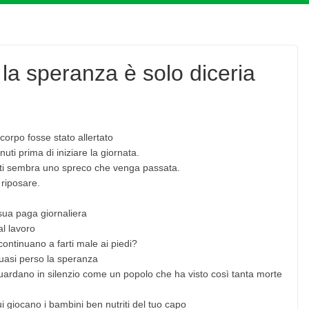
 la speranza è solo diceria
 corpo fosse stato allertato
uti prima di iniziare la giornata.
 ti sembra uno spreco che venga passata.
 riposare.
 sua paga giornaliera
al lavoro
ntinuano a farti male ai piedi?
quasi perso la speranza
uardano in silenzio come un popolo che ha visto così tanta morte
ui giocano i bambini ben nutriti del tuo capo