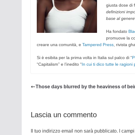
giusta dose di
definizioni imp
base al genere
Ha fondato
Bla
promuove la col
creare una comunità, e
Tampered Press
, rivista gh
Si è esibita per la prima volta in Italia sul palco di “
P
“Capitalism” e l’inedito “
In cui ti dico tutte le ragion
Those days blurred by the heaviness of be
Lascia un commento
Il tuo indirizzo email non sarà pubblicato.
I campi