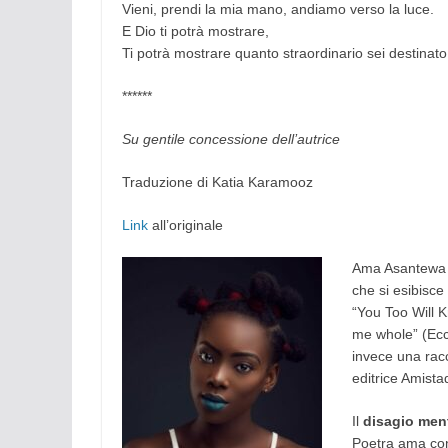
Vieni, prendi la mia mano, andiamo verso la luce.
E Dio ti potrà mostrare,
Ti potrà mostrare quanto straordinario sei destinato
******
Su gentile concessione dell’autrice
Traduzione di Katia Karamooz
Link
all’originale
Ama Asantewa D
che si esibisce
“You Too Will K
me whole” (Ecc
invece una racc
editrice Amista
Il
disagio men
Poetra ama cond