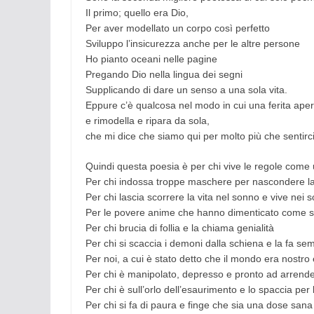
Il primo; quello era Dio,
Per aver modellato un corpo così perfetto
Sviluppo l’insicurezza anche per le altre persone
Ho pianto oceani nelle pagine
Pregando Dio nella lingua dei segni
Supplicando di dare un senso a una sola vita.
Eppure c’è qualcosa nel modo in cui una ferita apert
e rimodella e ripara da sola,
che mi dice che siamo qui per molto più che sentirci
Quindi questa poesia è per chi vive le regole come 
Per chi indossa troppe maschere per nascondere l
Per chi lascia scorrere la vita nel sonno e vive nei s
Per le povere anime che hanno dimenticato come s
Per chi brucia di follia e la chiama genialità
Per chi si scaccia i demoni dalla schiena e la fa 
Per noi, a cui è stato detto che il mondo era nostro e
Per chi è manipolato, depresso e pronto ad arrender
Per chi è sull’orlo dell’esaurimento e lo spaccia per 
Per chi si fa di paura e finge che sia una dose sana