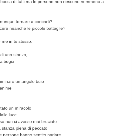
 bocca di tutti ma le persone non riescono nemmeno a
omunque tornare a coricarti?
ncere neanche le piccole battaglie?
 me in te stesso.
di una stanza,
na bugia
luminare un angolo buio
i anime
stato un miracolo
alla luce.
e non ci avesse mai bruciato
a stanza piena di peccato.
e persone hanno sentito parlare