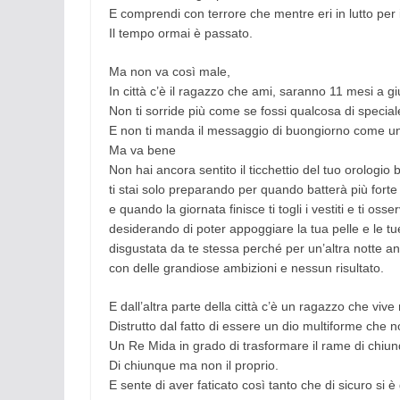
E comprendi con terrore che mentre eri in lutto per i
Il tempo ormai è passato.
Ma non va così male,
In città c’è il ragazzo che ami, saranno 11 mesi a g
Non ti sorride più come se fossi qualcosa di special
E non ti manda il messaggio di buongiorno come u
Ma va bene
Non hai ancora sentito il ticchettio del tuo orologio b
ti stai solo preparando per quando batterà più fort
e quando la giornata finisce ti togli i vestiti e ti osse
desiderando di poter appoggiare la tua pelle e le tu
disgustata da te stessa perché per un’altra notte a
con delle grandiose ambizioni e nessun risultato.
E dall’altra parte della città c’è un ragazzo che viv
Distrutto dal fatto di essere un dio multiforme che no
Un Re Mida in grado di trasformare il rame di chiun
Di chiunque ma non il proprio.
E sente di aver faticato così tanto che di sicuro si