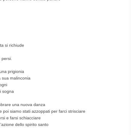
a si richiude
 persi.
una prigionia
a sua malinconia
ogni
i sogna
sembrare una nuova danza
 poi siamo stati azzoppati per farci strisciare
si e farsi schiacciare
l’azione dello spirito santo