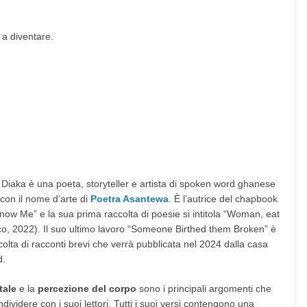
 a diventare.
iaka è una poeta, storyteller e artista di spoken word ghanese
 con il nome d’arte di
Poetra Asantewa
. È l’autrice del chapbook
now Me” e la sua prima raccolta di poesie si intitola “Woman, eat
o, 2022). Il suo ultimo lavoro “Someone Birthed them Broken” è
olta di racconti brevi che verrà pubblicata nel 2024 dalla casa
d.
tale
e la
percezione del corpo
sono i principali argomenti che
ividere con i suoi lettori. Tutti i suoi versi contengono una