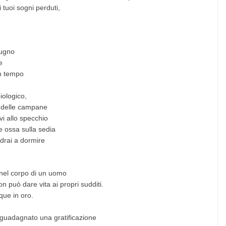
 tuoi sogni perduti,
iugno
e
n tempo
iologico,
e delle campane
rvi allo specchio
e ossa sulla sedia
ndrai a dormire
e nel corpo di un uomo
n può dare vita ai propri sudditi.
que in oro.
 è guadagnato una gratificazione