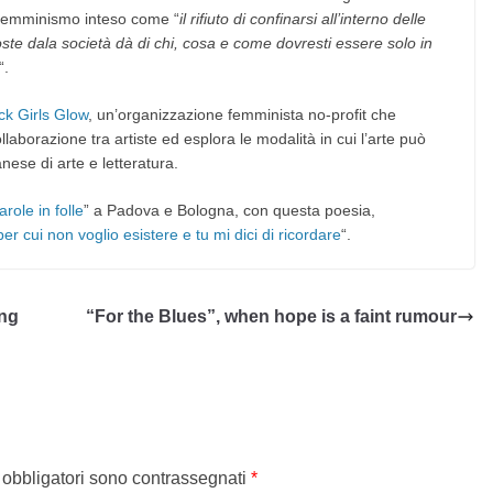
 femminismo inteso come “
il rifiuto di confinarsi all’interno delle
oste dala società dà di chi, cosa e come dovresti essere solo in
“.
ck Girls Glow
, un’organizzazione femminista no-profit che
laborazione tra artiste ed esplora le modalità in cui l’arte può
anese di arte e letteratura.
arole in folle
” a Padova e Bologna, con questa poesia,
i per cui non voglio esistere e tu mi dici di ricordare
“.
ing
“For the Blues”, when hope is a faint rumour
 obbligatori sono contrassegnati
*