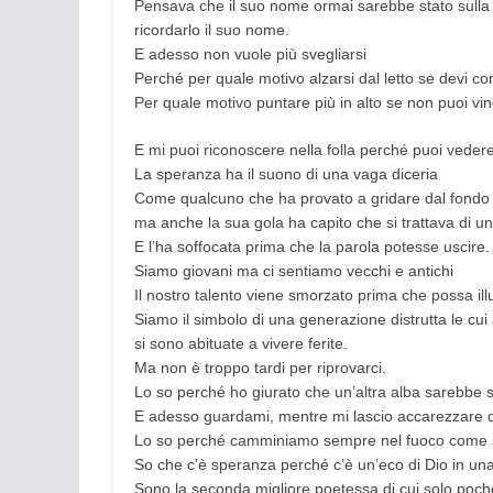
Pensava che il suo nome ormai sarebbe stato sulla
ricordarlo il suo nome.
E adesso non vuole più svegliarsi
Perché per quale motivo alzarsi dal letto se devi c
Per quale motivo puntare più in alto se non puoi vi
E mi puoi riconoscere nella folla perché puoi vedere
La speranza ha il suono di una vaga diceria
Come qualcuno che ha provato a gridare dal fondo 
ma anche la sua gola ha capito che si trattava di u
E l’ha soffocata prima che la parola potesse uscire.
Siamo giovani ma ci sentiamo vecchi e antichi
Il nostro talento viene smorzato prima che possa il
Siamo il simbolo di una generazione distrutta le cu
si sono abituate a vivere ferite.
Ma non è troppo tardi per riprovarci.
Lo so perché ho giurato che un’altra alba sarebbe 
E adesso guardami, mentre mi lascio accarezzare d
Lo so perché camminiamo sempre nel fuoco come s
So che c’è speranza perché c’è un’eco di Dio in un
Sono la seconda migliore poetessa di cui solo poch