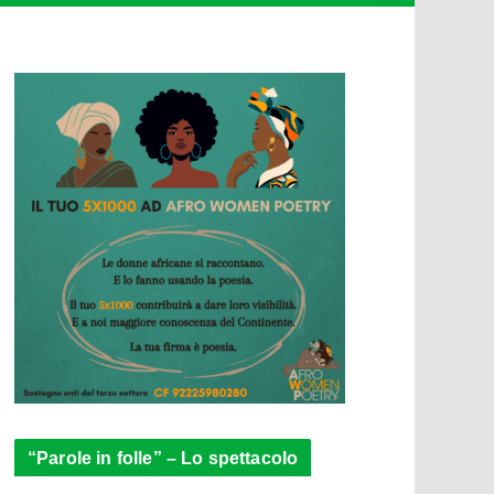
“Parole in folle” – Lo spettacolo