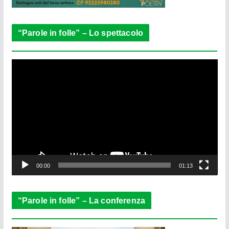
“Parole in folle” – Lo spettacolo
V
i
d
e
o
P
l
a
y
e
00:00
01:13
r
“Parole in folle” – La conferenza