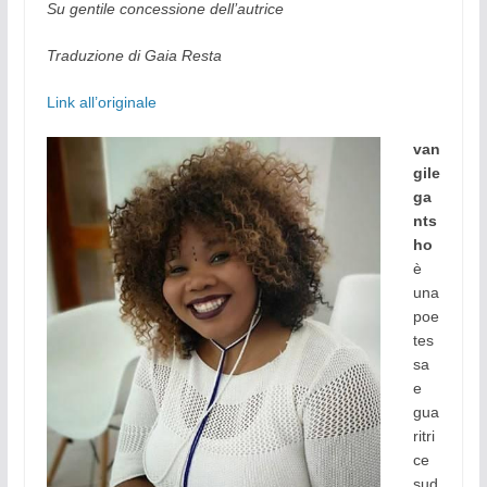
Su gentile concessione dell’autrice
Traduzione di Gaia Resta
Link all’originale
van
gile
ga
nts
ho
è
una
poe
tes
sa
e
gua
ritri
ce
sud