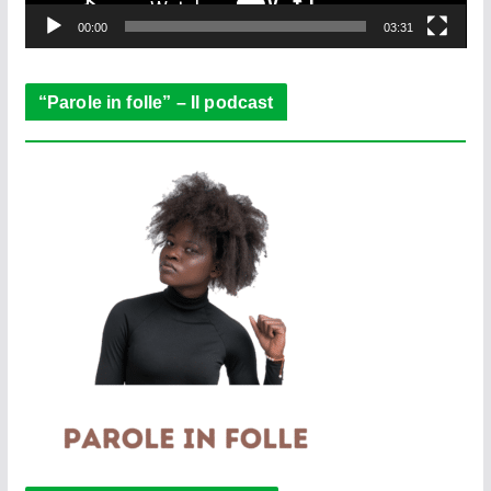
y
e
00:00
03:31
r
“Parole in folle” – Il podcast