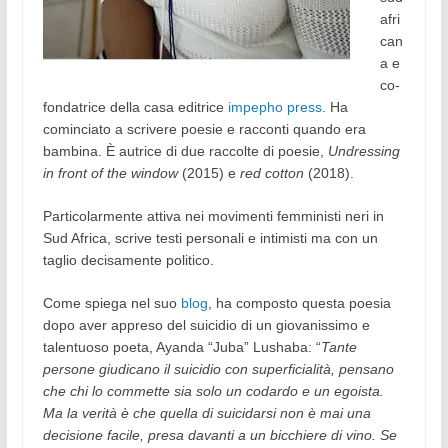
afri
can
a e
co-
fondatrice della casa editrice
impepho press
. Ha
cominciato a scrivere poesie e racconti quando era
bambina. È autrice di due raccolte di poesie,
Undressing
in front of the window
(2015) e
red cotton
(2018).
Particolarmente attiva nei movimenti femministi neri in
Sud Africa, scrive testi personali e intimisti ma con un
taglio decisamente politico.
Come spiega nel suo
blog
, ha composto questa poesia
dopo aver appreso del suicidio di un giovanissimo e
talentuoso poeta, Ayanda “Juba” Lushaba: “
Tante
persone giudicano il suicidio con superficialità, pensano
che chi lo commette sia solo un codardo e un egoista.
Ma la verità è che quella di suicidarsi non è mai una
decisione facile, presa davanti a un bicchiere di vino. Se