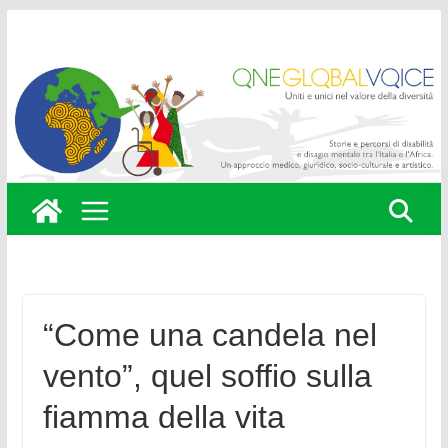
Skip
to
content
“Come una candela nel
vento”, quel soffio sulla
fiamma della vita