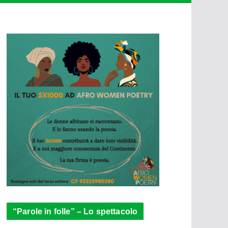
“Parole in folle” – Lo spettacolo