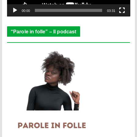
y
e
00:00
03:31
r
“Parole in folle” – Il podcast