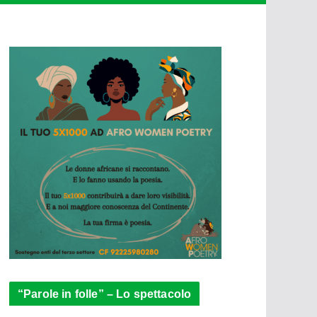
“Parole in folle” – Lo spettacolo