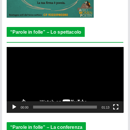
“Parole in folle” – Lo spettacolo
V
i
d
e
o
P
l
a
y
e
00:00
01:13
r
“Parole in folle” – La conferenza