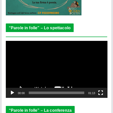
“Parole in folle” – Lo spettacolo
V
i
d
e
o
P
l
a
y
e
00:00
01:13
r
“Parole in folle” – La conferenza