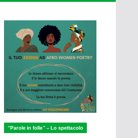
“Parole in folle” – Lo spettacolo