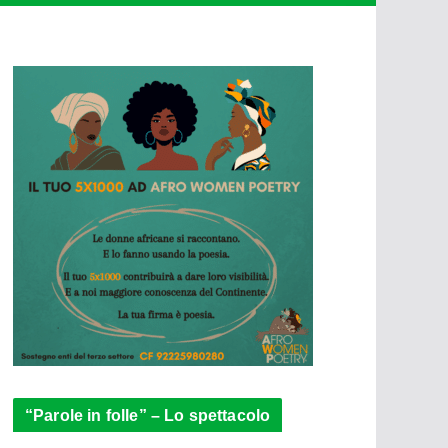
“Parole in folle” – Lo spettacolo