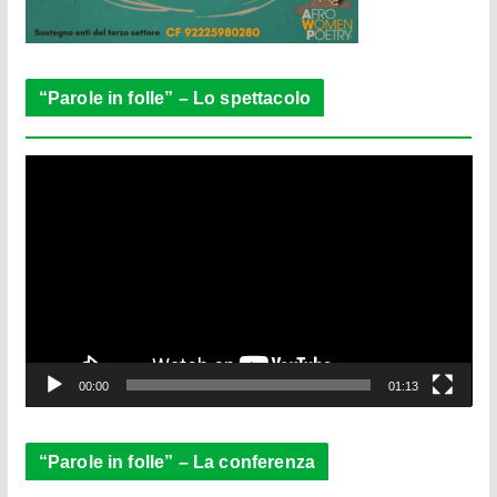
“Parole in folle” – Lo spettacolo
V
i
d
e
o
P
l
a
y
e
00:00
01:13
r
“Parole in folle” – La conferenza