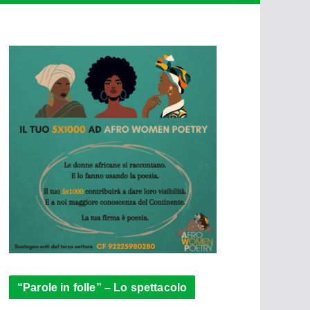
“Parole in folle” – Lo spettacolo