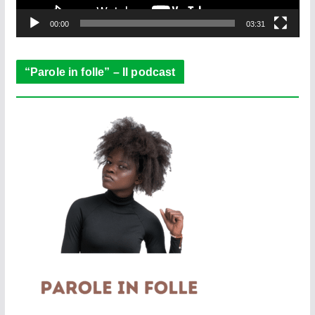
y
e
00:00
03:31
r
“Parole in folle” – Il podcast