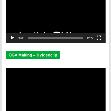
d
e
o
P
l
a
y
e
00:00
12:27
r
OGV Making – Il videoclip
V
i
d
e
o
P
l
a