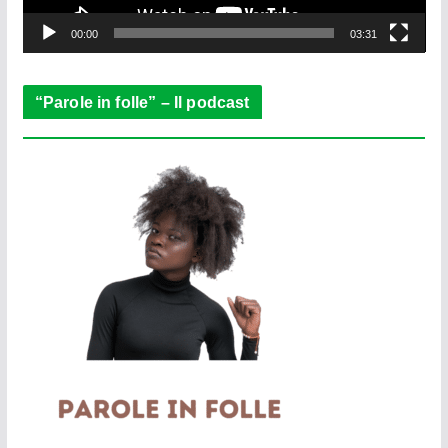
y
e
00:00
03:31
r
“Parole in folle” – Il podcast