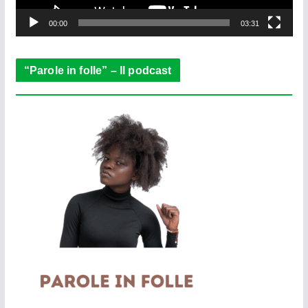
y
e
00:00
03:31
r
“Parole in folle” – Il podcast