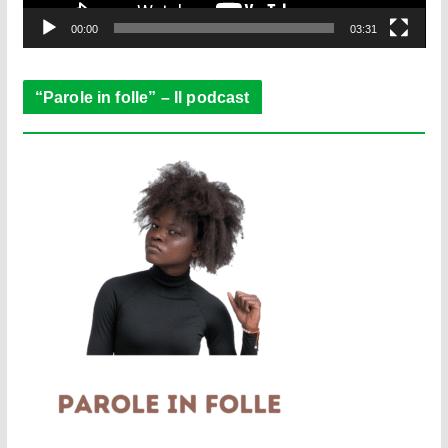
y
e
00:00
03:31
r
“Parole in folle” – Il podcast