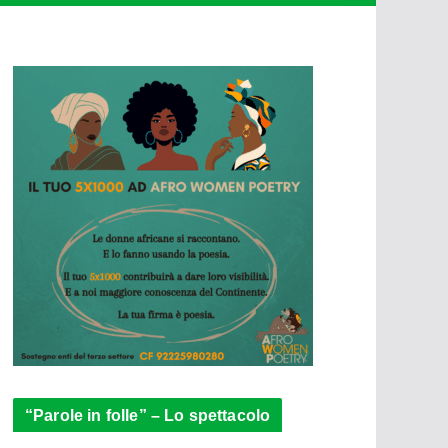
“Parole in folle” – Lo spettacolo