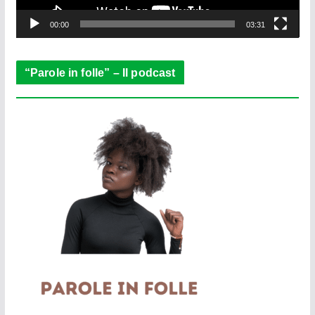
y
e
00:00
03:31
r
“Parole in folle” – Il podcast