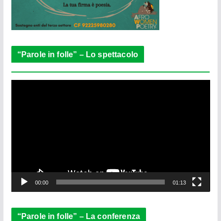
“Parole in folle” – Lo spettacolo
V
i
d
e
o
P
l
a
y
e
00:00
01:13
r
“Parole in folle” – La conferenza