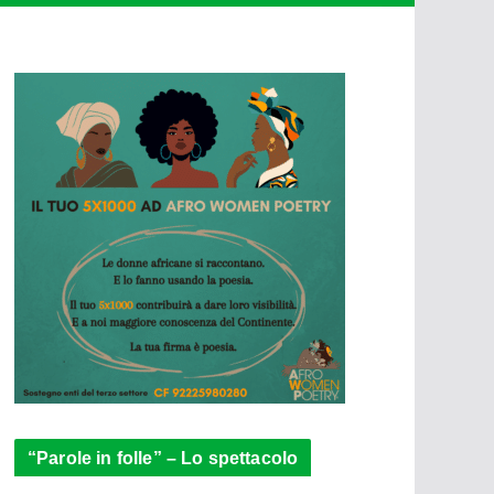
“Parole in folle” – Lo spettacolo