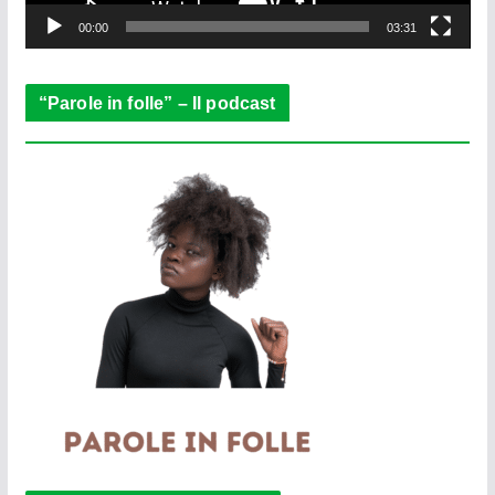
y
e
00:00
03:31
r
“Parole in folle” – Il podcast