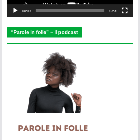
y
e
00:00
03:31
r
“Parole in folle” – Il podcast