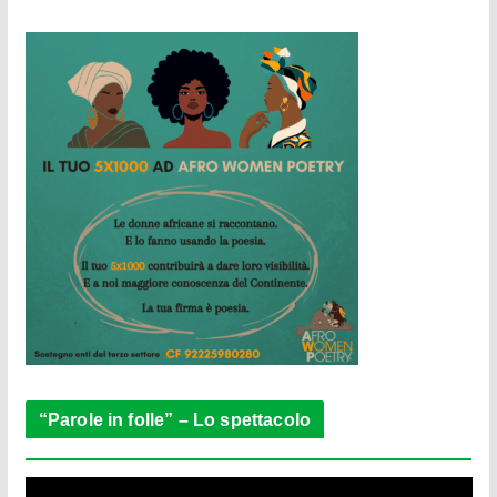
“Parole in folle” – Lo spettacolo
V