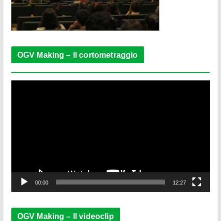
OGV Making – Il cortometraggio
V
i
d
e
o
P
l
a
y
e
00:00
12:27
r
OGV Making – Il videoclip