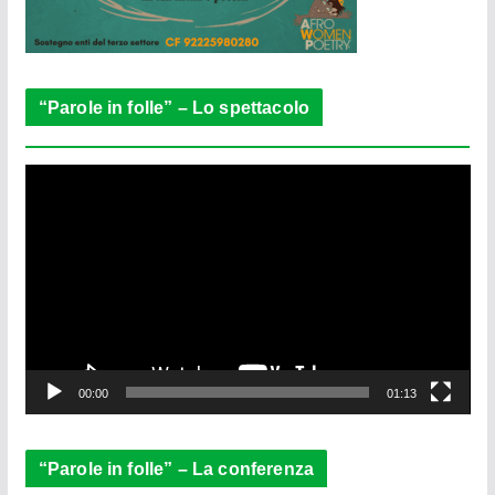
“Parole in folle” – Lo spettacolo
V
i
d
e
o
P
l
a
y
e
00:00
01:13
r
“Parole in folle” – La conferenza