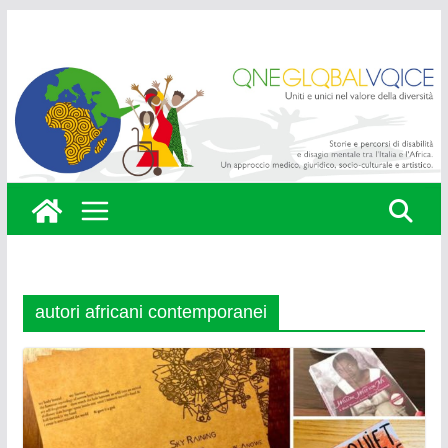
Skip
to
content
autori africani contemporanei