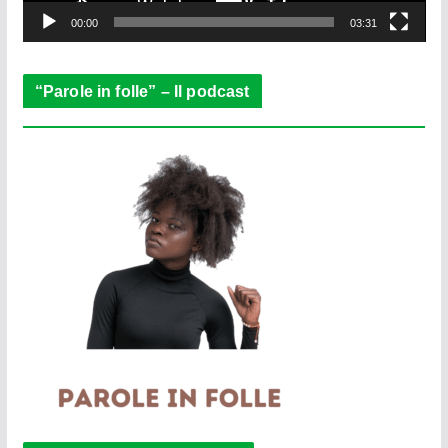
y
e
00:00
03:31
r
“Parole in folle” – Il podcast