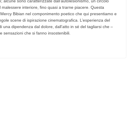
e; alcune sono caratterizzate dall’autolesionismo, un circolo
l malessere interiore, fino quasi a trarne piacere. Questa
a Mercy Bibian nel componimento poetico che qui presentiamo e
singole scene di ispirazione cinematografica. L’esperienza del
 di una dipendenza dal dolore, dall’atto in sé del tagliarsi che –
e sensazioni che si fanno insostenibili.