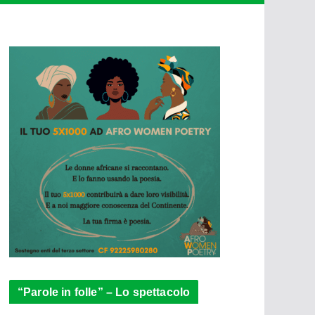
“Parole in folle” – Lo spettacolo