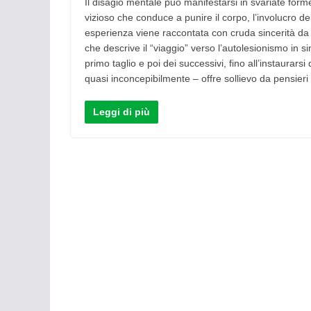
Il disagio mentale può manifestarsi in svariate form
vizioso che conduce a punire il corpo, l’involucro de
esperienza viene raccontata con cruda sincerità d
che descrive il “viaggio” verso l’autolesionismo in 
primo taglio e poi dei successivi, fino all’instaurarsi
quasi inconcepibilmente – offre sollievo da pensieri 
Leggi di più