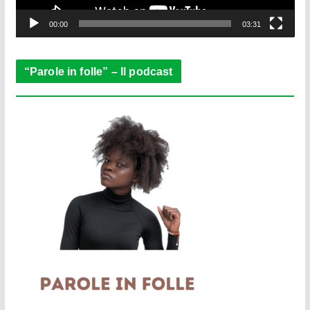
y
e
00:00
03:31
r
“Parole in folle” – Il podcast