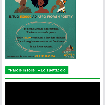
“Parole in folle” – Lo spettacolo
V
i
d
e