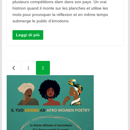
plusieurs compétitions slam dans son pays. Un vrai
histrion quand il monte sur les planches et utilise les
mots pour provoquer la réflexion et en même temps
submerge le public d’émotions.
Leggi di più
Paginazione
1
2
degli
articoli