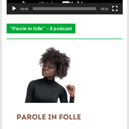
y
e
00:00
03:31
r
“Parole in folle” – Il podcast