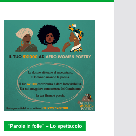
“Parole in folle” – Lo spettacolo