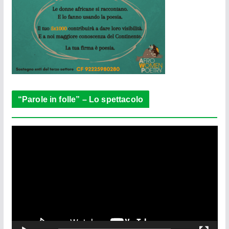
“Parole in folle” – Lo spettacolo
V
i
d
e
o
P
l
a
y